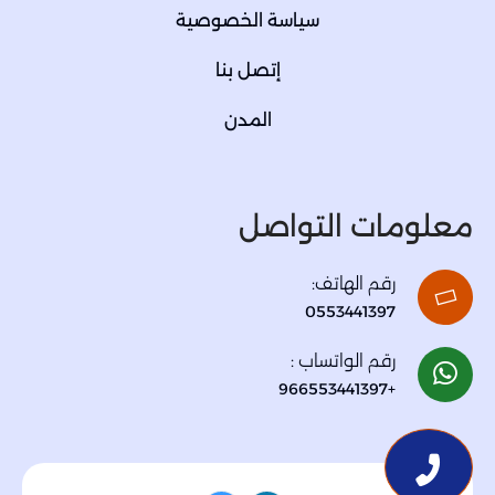
سياسة الخصوصية
إتصل بنا
المدن
معلومات التواصل
رقم الهاتف:
0553441397
رقم الواتساب :
+966553441397