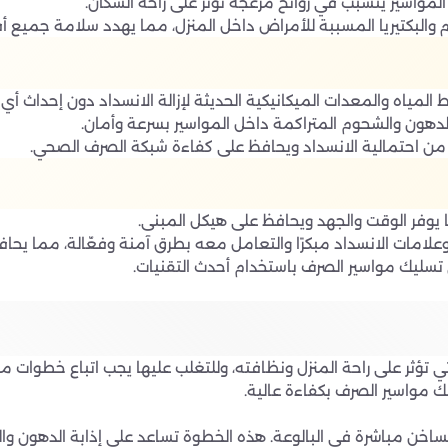
 المواسير يتسبب في روائح مزعجة تؤثر على راحة السكان.
م والبكتيريا المسببة للأمراض داخل المنزل، مما يهدد سلامة جميع أفر
لمياه والمعدات الميكانيكية الحديثة لإزالة الانسداد دون إحداث أي ض
الدهون والشحوم المتراكمة داخل المواسير بسرعة وأمان.
 احتمالية الانسداد ويحافظ على كفاءة شبكة الصرف الصحي.
ا يوفر الوقت والجهد ويحافظ على هيكل المبنى.
علامات الانسداد مبكرًا والتعامل معه بطرق آمنة وفعّالة، مما يح
تسليك مواسير الصرف باستخدام أحدث التقنيات.
ي تؤثر على راحة المنزل ونظافته، وللتغلب عليها يجب اتباع خطوات
 مواسير الصرف بكفاءة عالية.
لساخن مباشرة في البالوعة. هذه الخطوة تساعد على إذابة الدهون وال