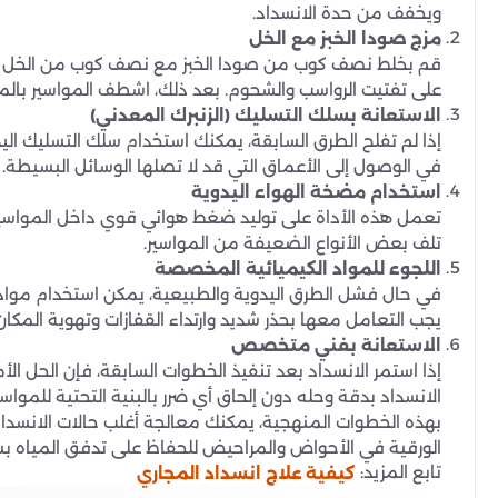
ويخفف من حدة الانسداد.
مزج صودا الخبز مع الخل
على تفتيت الرواسب والشحوم. بعد ذلك، اشطف المواسير بالماء ا
الاستعانة بسلك التسليك (الزنبرك المعدني)
إذا لم تفلح الطرق السابقة، يمكنك استخدام سلك التسليك الي
في الوصول إلى الأعماق التي قد لا تصلها الوسائل البسيطة.
استخدام مضخة الهواء اليدوية
تعمل هذه الأداة على توليد ضغط هوائي قوي داخل المواسير،
تلف بعض الأنواع الضعيفة من المواسير.
اللجوء للمواد الكيميائية المخصصة
في حال فشل الطرق اليدوية والطبيعية، يمكن استخدام مواد 
يجب التعامل معها بحذر شديد وارتداء القفازات وتهوية المكان ج
الاستعانة بفني متخصص
إذا استمر الانسداد بعد تنفيذ الخطوات السابقة، فإن الحل ا
الانسداد بدقة وحله دون إلحاق أي ضرر بالبنية التحتية للمواسي
بهذه الخطوات المنهجية، يمكنك معالجة أغلب حالات الانسداد ف
الورقية في الأحواض والمراحيض للحفاظ على تدفق المياه بسل
تابع المزيد:
كيفية علاج انسداد المجاري