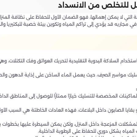
ثل للتخلص من الانسداد
لتي لا يمكن إهمالها، فهو الضمان الأول للحفاظ على نظافة المنزل و
 في مجاريه قد يؤدي إلى تراكم المياه وتكوين بيئة خصبة للبكتيريا و
خدام السلاكة اليدوية التقليدية لتحريك العوائق وفك التكتلات، وه
تسليك مواسير الصرف، حيث يعمل الماء الساخن على إذابة الدهون والصا
ماكينات المخصصة للتسليك خيارًا ممتازًا للوصول إلى المناطق الدا
و بقايا الصابون داخل البلاعات، فهذه العادات الخاطئة هي السبب ال
 المشكلات المزعجة داخل المنزل، ولكن يمكن السيطرة عليها بخطوات 
لمياه بشكل دوري للحفاظ على الرطوبة الداخلية.