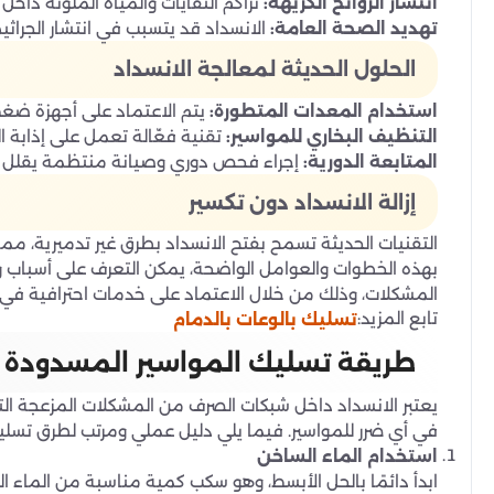
انتشار الروائح الكريهة:
تراكم النفايات والمياه الملوثة داخل
تهديد الصحة العامة:
الانسداد قد يتسبب في انتشار الجراثي
الحلول الحديثة لمعالجة الانسداد
استخدام المعدات المتطورة:
يتم الاعتماد على أجهزة ضغط ا
التنظيف البخاري للمواسير:
تقنية فعّالة تعمل على إذابة 
المتابعة الدورية:
إجراء فحص دوري وصيانة منتظمة يقلل من
إزالة الانسداد دون تكسير
التقنيات الحديثة تسمح بفتح الانسداد بطرق غير تدميرية، مم
بهذه الخطوات والعوامل الواضحة، يمكن التعرف على أسباب و
المشكلات، وذلك من خلال الاعتماد على خدمات احترافية في 
تابع المزيد:
تسليك بالوعات بالدمام
طريقة تسليك المواسير المسدودة
يعتبر الانسداد داخل شبكات الصرف من المشكلات المزعجة الت
في أي ضرر للمواسير. فيما يلي دليل عملي ومرتب لطرق تسليك
استخدام الماء الساخن
ابدأ دائمًا بالحل الأبسط، وهو سكب كمية مناسبة من الماء ا