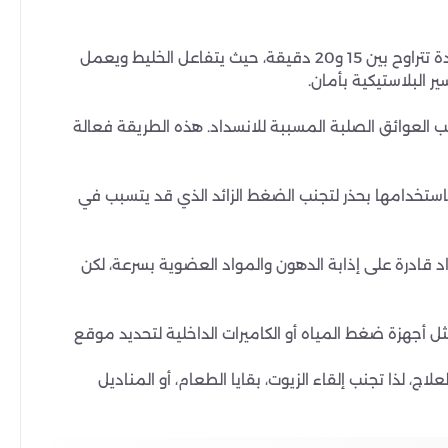
قم بخلط نصف كوب من صودا الخبز مع نصف كوب من الخل الأبيض، ثم اسكب المزيج مباشرة داخل المواسير المسدودة. اتركه لمدة تتراوح بين 15 و20 دقيقة، حيث يتفاعل الخليط ويعمل
ر البلاستيكية بأمان.
ب العوائق الصلبة المسببة للانسداد. هذه الطريقة فعالة
ستخدامها بحذر لتجنب الضغط الزائد الذي قد يتسبب في
قادرة على إذابة الدهون والمواد العضوية بسرعة، لكن
ل أجهزة ضغط المياه أو الكاميرات الداخلية لتحديد موقع
 لذا تجنب إلقاء الزيوت، بقايا الطعام، أو المناديل