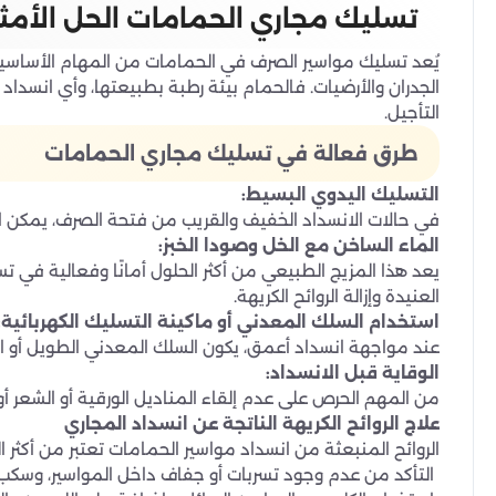
تسليك مجاري الحمامات الحل الأم
يُعد تسليك مواسير الصرف في الحمامات من المهام الأساسية ا
الجدران والأرضيات. فالحمام بيئة رطبة بطبيعتها، وأي انسداد
التأجيل.
طرق فعالة في تسليك مجاري الحمامات
التسليك اليدوي البسيط:
في حالات الانسداد الخفيف والقريب من فتحة الصرف، يمكن است
الماء الساخن مع الخل وصودا الخبز:
يعد هذا المزيج الطبيعي من أكثر الحلول أمانًا وفعالية في 
العنيدة وإزالة الروائح الكريهة.
استخدام السلك المعدني أو ماكينة التسليك الكهربائية:
عند مواجهة انسداد أعمق، يكون السلك المعدني الطويل أو ال
الوقاية قبل الانسداد:
من المهم الحرص على عدم إلقاء المناديل الورقية أو الشعر أ
علاج الروائح الكريهة الناتجة عن انسداد المجاري
الروائح المنبعثة من انسداد مواسير الحمامات تعتبر من أكثر
التأكد من عدم وجود تسربات أو جفاف داخل المواسير، وسكب ا