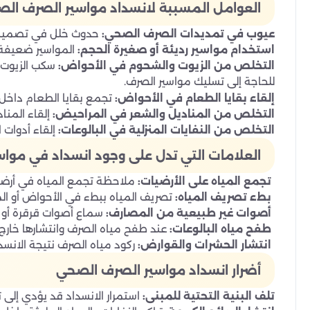
العوامل المسببة لانسداد مواسير الصرف ال
عيوب في تمديدات الصرف الصحي:
حدوث خلل في تصميم أ
استخدام مواسير رديئة أو صغيرة الحجم:
المواسير ضعيفة ا
التخلص من الزيوت والشحوم في الأحواض:
سكب الزيوت 
للحاجة إلى تسليك مواسير الصرف.
إلقاء بقايا الطعام في الأحواض:
تجمع بقايا الطعام داخل 
التخلص من المناديل والشعر في المراحيض:
إلقاء المنا
التخلص من النفايات المنزلية في البالوعات:
إلقاء أدوات 
العلامات التي تدل على وجود انسداد في موا
تجمع المياه على الأرضيات:
ملاحظة تجمع المياه في أرضيا
بطء تصريف المياه:
تصريف المياه ببطء في الأحواض أو ال
أصوات غير طبيعية من المصارف:
سماع أصوات قرقرة أو 
طفح مياه البالوعات:
عند طفح مياه الصرف وانتشارها خارج ال
انتشار الحشرات والقوارض:
ركود مياه الصرف نتيجة الانسدا
أضرار انسداد مواسير الصرف الصحي
تلف البنية التحتية للمبنى:
استمرار الانسداد قد يؤدي إلى ت