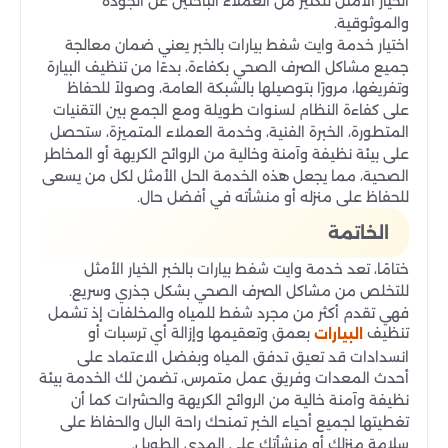
الخيار الأمثل للكثير من العملاء الباحثين عن الجودة
والموثوقية.
اختيار خدمة وايت شفط بيارات بالخبر يعني ضمان معالجة
جميع مشاكل الصرف الصحي بكفاءة، بدءًا من تنظيف البيارة
وتفريغها، مرورًا بتوصيلها بالشبكة العامة، وصولاً للحفاظ
على كفاءة النظام لسنوات طويلة ومع الجمع بين التقنيات
المتطورة، الخبرة الفنية، وخدمة العملاء المتميزة، ستحصل
على بيئة نظيفة وآمنة وخالية من الروائح الكريهة أو المخاطر
الصحية، مما يجعل هذه الخدمة الحل الأمثل لكل من يسعى
للحفاظ على منزله أو منشأته في أفضل حال.
الخاتمة
ختامًا، تعد خدمة وايت شفط بيارات بالخبر الخيار الأمثل
للتخلص من مشاكل الصرف الصحي بشكل جذري وسريع.
فهي تقدم أكثر من مجرد شفط للمياه والمخلفات إذ تشمل
تنظيف
بعمق وتعقيمها وإزالة أي ترسبات أو
البيارات
انسدادات قد تعيق تدفق المياه وبفضل الاعتماد على
أحدث المعدات وفريق عمل متمرس، تضمن لك الخدمة بيئة
نظيفة وآمنة خالية من الروائح الكريهة والحشرات كما أن
تغطيتها لجميع أحياء الخبر تمنحك راحة البال والحفاظ على
سلامة منزلك أو منشأتك على المدى الطويل.