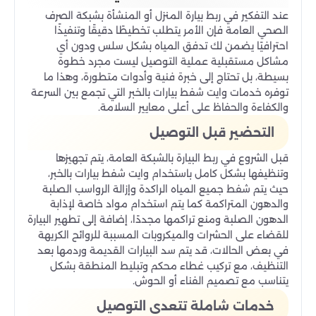
عند التفكير في ربط بيارة المنزل أو المنشأة بشبكة الصرف
الصحي العامة فإن الأمر يتطلب تخطيطًا دقيقًا وتنفيذًا
احترافيًا يضمن لك تدفق المياه بشكل سلس ودون أي
مشاكل مستقبلية عملية التوصيل ليست مجرد خطوة
بسيطة، بل تحتاج إلى خبرة فنية وأدوات متطورة، وهذا ما
توفره خدمات وايت شفط بيارات بالخبر التي تجمع بين السرعة
والكفاءة والحفاظ على أعلى معايير السلامة.
التحضير قبل التوصيل
قبل الشروع في ربط البيارة بالشبكة العامة، يتم تجهيزها
وتنظيفها بشكل كامل باستخدام وايت شفط بيارات بالخبر،
حيث يتم شفط جميع المياه الراكدة وإزالة الرواسب الصلبة
والدهون المتراكمة كما يتم استخدام مواد خاصة لإذابة
الدهون الصلبة ومنع تراكمها مجددًا، إضافة إلى تطهير البيارة
للقضاء على الحشرات والميكروبات المسببة للروائح الكريهة
في بعض الحالات، قد يتم سد البيارات القديمة وردمها بعد
التنظيف، مع تركيب غطاء محكم وتبليط المنطقة بشكل
يتناسب مع تصميم الفناء أو الحوش.
خدمات شاملة تتعدى التوصيل