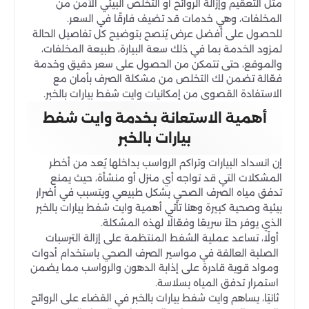
مثل التعقيم وإزالة الروائح أو التخلص البيئي الآمن من
المخلفات، وهي خدمات قد تضيف فارقًا في السعر.
للحصول على أفضل عرض يُنصح بتوضيح كل تفاصيل الحالة
لمزود الخدمة بما في ذلك سعة البيارة، طبيعة المخلفات،
والموقع، حتى تتمكن من الحصول على سعر دقيق وخدمة
فعّالة تضمن لك التخلص من مشكلة الصرف بأمان مع
الاستفادة القصوى من إمكانيات وايت شفط بيارات بالخبر.
أهمية الاستعانة بخدمة وايت شفط
بيارات بالخبر
إن انسداد البيارات وتراكم الرواسب بداخلها يُعد من أخطر
المشكلات التي قد تواجه أي منزل أو منشأة، حيث يمنع
تدفق مياه الصرف الصحي بشكل طبيعي ويتسبب في أضرار
بيئية وصحية كبيرة وهنا تأتي أهمية وايت شفط بيارات بالخبر
الذي يوفر حلاً سريعًا وفعّالًا لهذه المشكلة.
أولًا، تساعد عملية الشفط المنتظمة على إزالة الترسبات
الصلبة العالقة في مواسير الصرف الصحي باستخدام أدوات
ومواد قوية قادرة على إذابة الدهون والرواسب مما يضمن
استمرار تدفق المياه بسلاسة.
ثانيًا، يساهم وايت شفط بيارات بالخبر في القضاء على الروائح