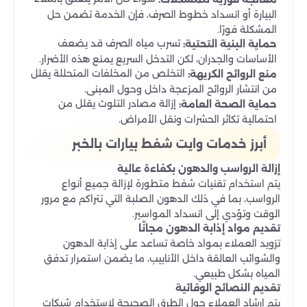
البيارة أو انسداد خطوط الصرف، فإن الخدمة تضمن حل
المشكلة فورًا.
تسرب مياه الصرف قد يضعف
حماية البنية التحتية:
الأساسات والجدران، لكن التدخل السريع يمنع هذه الأضرار.
التخلص من المخلفات المتحللة يقلل
منع الروائح الكريهة:
من انتشار الروائح المزعجة داخل وحول المبنى.
إزالة مصادر التلوث يقلل من
حماية الصحة العامة:
احتمالية تكاثر الحشرات ونقل الأمراض.
أبرز خدمات وايت شفط بيارات بالخبر
إزالة الرواسب والدهون بكفاءة عالية
يتم استخدام تقنيات شفط متطورة لإزالة جميع أنواع
الرواسب، بما في ذلك الدهون الصلبة التي تتراكم مع مرور
الوقت وتؤدي إلى انسداد المواسير.
تقديم مواد إذابة الدهون مجانًا
تزويد العملاء بمواد خاصة تساعد على إذابة الدهون
والشوائب العالقة داخل الأنابيب، ما يضمن استمرار تدفق
المياه بشكل طبيعي.
تقديم النصائح الوقائية
يتم إرشاد العملاء حول الطرق الصحيحة لاستخدام شبكات