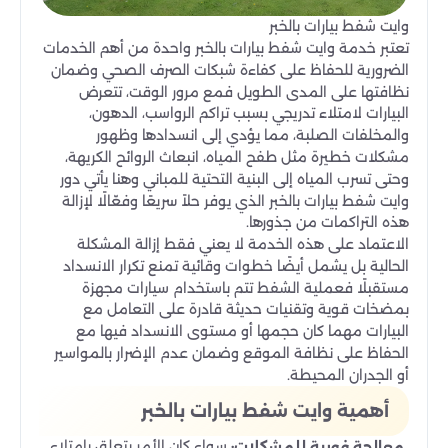
وايت شفط بيارات بالخبر
تعتبر خدمة وايت شفط بيارات بالخبر واحدة من أهم الخدمات
الضرورية للحفاظ على كفاءة شبكات الصرف الصحي وضمان
نظافتها على المدى الطويل فمع مرور الوقت، تتعرض
البيارات لامتلاء تدريجي بسبب تراكم الرواسب، الدهون،
والمخلفات الصلبة، مما يؤدي إلى انسدادها وظهور
مشكلات خطيرة مثل طفح المياه، انبعاث الروائح الكريهة،
وحتى تسرب المياه إلى البنية التحتية للمباني وهنا يأتي دور
وايت شفط بيارات بالخبر الذي يوفر حلاً سريعًا وفعّالًا لإزالة
هذه التراكمات من جذورها.
الاعتماد على هذه الخدمة لا يعني فقط إزالة المشكلة
الحالية بل يشمل أيضًا خطوات وقائية تمنع تكرار الانسداد
مستقبلًا فعملية الشفط تتم باستخدام سيارات مجهزة
بمضخات قوية وتقنيات حديثة قادرة على التعامل مع
البيارات مهما كان حجمها أو مستوى الانسداد فيها مع
الحفاظ على نظافة الموقع وضمان عدم الإضرار بالمواسير
أو الجدران المحيطة.
أهمية وايت شفط بيارات بالخبر
سواء كان الأمر يتعلق بامتلاء
معالجة فورية للمشكلات: