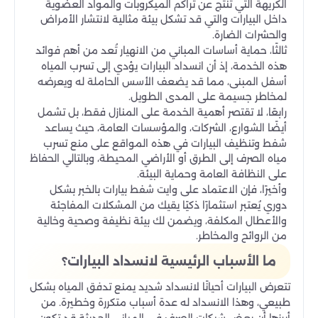
الكريهة التي تنتج عن تراكم الميكروبات والمواد العضوية
داخل البيارات والتي قد تشكل بيئة مثالية لانتشار الأمراض
والحشرات الضارة.
ثالثًا، حماية أساسات المباني من الانهيار تُعد من أهم فوائد
هذه الخدمة، إذ أن انسداد البيارات يؤدي إلى تسرب المياه
أسفل المبنى، مما قد يضعف الأسس الحاملة له ويعرضه
لمخاطر جسيمة على المدى الطويل.
رابعًا، لا تقتصر أهمية الخدمة على المنازل فقط، بل تشمل
أيضًا الشوارع، الشركات، والمؤسسات العامة، حيث يساعد
شفط وتنظيف البيارات في هذه المواقع على منع تسرب
مياه الصرف إلى الطرق أو الأراضي المحيطة، وبالتالي الحفاظ
على النظافة العامة وحماية البيئة.
وأخيرًا، فإن الاعتماد على وايت شفط بيارات بالخبر بشكل
دوري يُعتبر استثمارًا ذكيًا يقيك من المشكلات المفاجئة
والأعطال المكلفة، ويضمن لك بيئة نظيفة وصحية وخالية
من الروائح والمخاطر.
ما الأسباب الرئيسية لانسداد البيارات؟
تتعرض البيارات أحيانًا لانسداد شديد يمنع تدفق المياه بشكل
طبيعي، وهذا الانسداد له عدة أسباب متكررة وخطيرة. من
أبرزها أن بعض شبكات الصرف في المباني الحديثة قد تكون